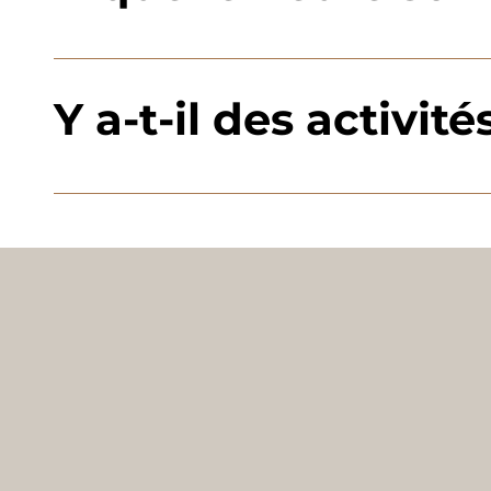
Check-in: à partir de 16h00 (accès autonome avec 
demande et selon disponibilité.
Y a-t-il des activit
Oui ! Le Mitik est idéalement situé près de : Ski &
& plein air: sentiers accessibles directement. Lac 
une expérience locale. Besoin de plus d’infos ? Co