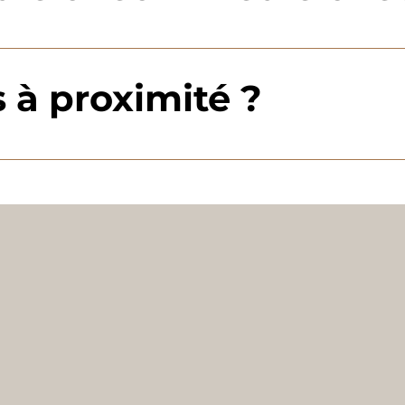
code). Check-out: avant 11h00. Une arrivée anticipée ou 
és à proximité ?
 sports d’hiver: Mont Tremblant à quelques minutes. Sport 
et activités nautiques: baignade, kayak, bateau, pêche et
ntactez-nous ! 😊