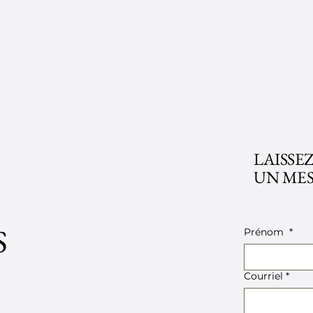
LAISSE
UN ME
S
Prénom
*
Courriel
*