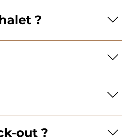
halet ?
ère Keurig, grille-pain, air fryer, huile, sel et
 Confort: literie, serviettes, produits de base (savon,
u’à 14 jours avant l’arrivée. Aucun remboursement
des exceptions peuvent être discutées sur
ck-out ?