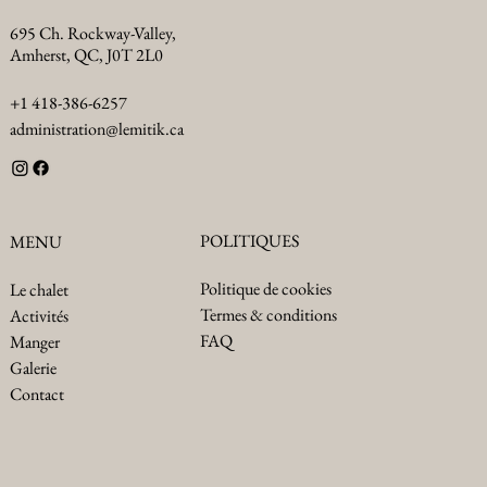
695 Ch. Rockway-Valley,
Amherst, QC, J0T 2L0
+1 418-386-6257
administration@lemitik.ca
POLITIQUES
MENU
Politique de cookies
Le chalet
Termes & conditions
Activités
FAQ
Manger
Galerie
Contact